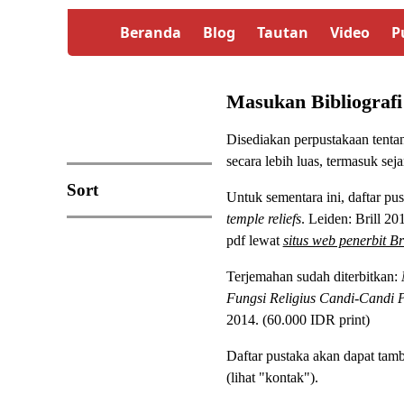
Beranda
Blog
Tautan
Video
P
Masukan Bibliografi
Disediakan perpustakaan tenta
secara lebih luas, termasuk sejar
Sort
Untuk sementara ini, daftar pu
temple reliefs
. Leiden: Brill 20
pdf lewat
situs web penerbit Bri
Terjemahan sudah diterbitkan:
Fungsi Religius Candi-Candi 
2014. (60.000 IDR print)
Daftar pustaka akan dapat tam
(lihat "kontak").