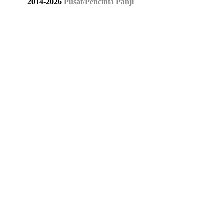
2014
-
2026
Pusat/Pencinta Panji