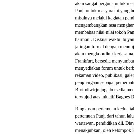
akan sangat berguna untuk me
Panji untuk masyarakat yang b
misalnya melalui kegiatan pen
mengembangkan rasa menghargai
membahas nilai-nilai tokoh Pan
harmoni. Diskusi waktu itu ya
jaringan formal dengan menunju
akan mengkoordinir kerjasama 
Frankfurt, bersedia menyumb
menyediakan forum untuk berbag
rekaman video, publikasi, ga
penghargaan sebagai pemerhat
Brotodiwirjo juga bersedia me
terwujud atas initiatif Bagoes
Ringkasan pertemuan kedua t
pertemuan Panji dari tahun lalu
wartawan, pendidikan dll. Di
menakjubkan, oleh kelompok Ki