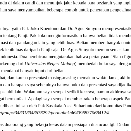
ndu di dalam candi dan menunjuk jalur kepada para peziarah yang ing
han saya menyampaikan beberapa contoh untuk penerapan pengetahuan
utnya yaitu Pak Joko Koentono dan Dr. Agus Sunyoto mempresentasika
dan tentang Panji. Pak Joko menginformasikan bahwa beliau tidak memb
si dan pandangan lain yang lebih luas. Beliau memberi banyak conto
k lebih luas daripada Panji saja. Dr. Agus Sunyoto mempresentasikan t
i Indonesia. Dua pembicara mengutarakan bahwa pertanyaan "Siapa figu
arkeolog dari
Universitas Negeri Malang
) membedah buku saya dengan
g mendapat banyak input dari beliau.
mbat, dan karena presentasi masing-masing memakan waktu lama, akhir
n dan harapan saya sebetulnya bahwa buku dan presentasi saya dijadik
epsi ahli lain. Walaupun saya sempat sedikit kecewa, namun akhirnya 
gat bermanfaat. Apalagi saya sempat membicarakan beberapa aspek Pan
an dibaca tulisan oleh Pak Sasakala Asisi Suharianto dari komunitas Pa
/groups/348318048676292/permalink/464396837068412/#
as dua orang yang bekerja keras dalam persiapan dua acara tgl. 15 dan