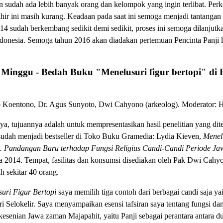
 sudah ada lebih banyak orang dan kelompok yang ingin terlibat. Per
akhir ini masih kurang. Keadaan pada saat ini semoga menjadi tantanga
4 sudah berkembang sedikit demi sedikit, proses ini semoga dilanjutk
donesia. Semoga tahun 2016 akan diadakan pertemuan Pencinta Panji la
 Minggu - Bedah Buku "Menelusuri figur bertopi" di R
o Koentono, Dr. Agus Sunyoto, Dwi Cahyono (arkeolog). Moderator: 
i saya, tujuannya adalah untuk mempresentasikan hasil penelitian yang d
 sudah menjadi bestseller di Toko Buku Gramedia: Lydia Kieven,
Menel
. Pandangan Baru terhadap Fungsi Religius Candi-Candi Periode Ja
 2014. Tempat, fasilitas dan konsumsi disediakan oleh Pak Dwi Cahy
ah sekitar 40 orang.
uri Figur Bertopi
saya memilih tiga contoh dari berbagai candi saja ya
i Selokelir. Saya menyampaikan esensi tafsiran saya tentang fungsi dan 
kesenian Jawa zaman Majapahit, yaitu Panji sebagai perantara antara 