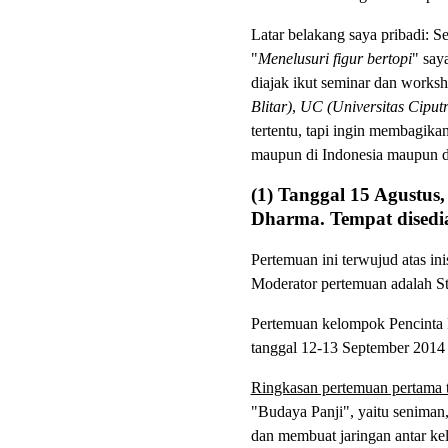
Latar belakang saya pribadi: S
"
Menelusuri figur bertopi
" say
diajak ikut seminar dan work
Blitar)
,
UC (Universitas Ciput
tertentu, tapi ingin membagika
maupun di Indonesia maupun di
(1) Tanggal 15 Agustu
Dharma. Tempat disedia
Pertemuan ini terwujud atas in
Moderator pertemuan adalah S
Pertemuan kelompok Pencinta P
tanggal 12-13 September 2014 
Ringkasan pertemuan pertama 
"Budaya Panji", yaitu seniman,
dan membuat jaringan antar kel