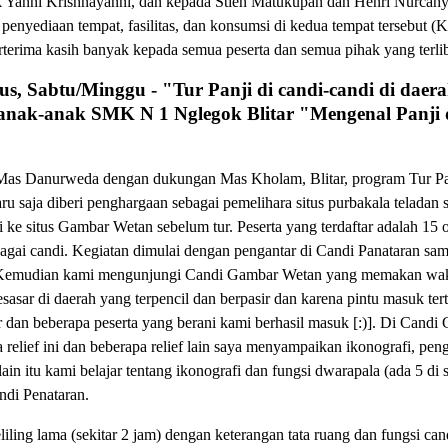
 Yanni Krishnayanni, dan kepada Stien Matukupan dan Henri Nurcahy
as penyediaan tempat, fasilitas, dan konsumsi di kedua tempat tersebut
terima kasih banyak kepada semua peserta dan semua pihak yang terlib
us, Sabtu/Minggu - "Tur Panji di candi-candi di daera
nak-anak SMK N 1 Nglegok Blitar "Mengenal Panji di
n Mas Danurweda dengan dukungan Mas Kholam, Blitar, program Tur Pa
ru saja diberi penghargaan sebagai pemelihara situs purbakala teladan 
e situs Gambar Wetan sebelum tur. Peserta yang terdaftar adalah 15 
rbagai candi. Kegiatan dimulai dengan pengantar di Candi Panataran s
o. Kemudian kami mengunjungi Candi Gambar Wetan yang memakan wak
ar di daerah yang terpencil dan berpasir dan karena pintu masuk tertut
 dan beberapa peserta yang berani kami berhasil masuk [:)]. Di Candi
relief ini dan beberapa relief lain saya menyampaikan ikonografi, penge
in itu kami belajar tentang ikonografi dan fungsi dwarapala (ada 5 di si
di Penataran.
iling lama (sekitar 2 jam) dengan keterangan tata ruang dan fungsi ca