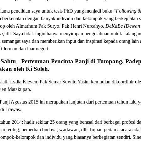
elama penelitian saya untuk tesis PhD yang menjadi buku "
Following th
a berkenalan dengan banyak individu dan kelompok yang berkegiatan sen
shop oleh Almarhum Pak Suryo, Pak Henri Nurcahyo,
DeKaBe (Dewan 
ra)
dll. Saya tidak ingin hanya menyimpan pengetahuan untuk kalangan
n semangat saya dan memberikan input dan inspirasi kepada orang lain 
 Jerman dan luar negeri.
s, Sabtu - Pertemuan Pencinta Panji di Tumpang, Pa
kan oleh Ki Soleh.
isiatif Lydia Kieven, Pak Semar Suwito Yasin, kemudian dikoordinir ol
tien Matakupan.
anji Agustus 2015 ini merupakan lanjutan dari pertemuan tahun lalu 
di Trawas.
tahun 2014
: hadir sekitar 25 orang yang berasal dari berbagai profesi 
 arkeolog, pemerhati budaya, wartawan, dll. Tujuan pertama acara ada
ompok-kelompok dan individu yang biasanya berkegiatan sendiri. Siner