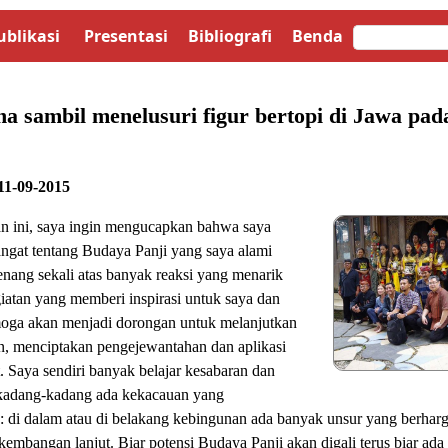
ublikasi
Presentasi
Bibliografi
Benda
a sambil menelusuri figur bertopi di Jawa pad
11-09-2015
 ini, saya ingin mengucapkan bahwa saya
gat tentang Budaya Panji yang saya alami
enang sekali atas banyak reaksi yang menarik
iatan yang memberi inspirasi untuk saya dan
moga akan menjadi dorongan untuk melanjutkan
n, menciptakan pengejewantahan dan aplikasi
. Saya sendiri banyak belajar kesabaran dan
kadang-kadang ada kekacauan yang
di dalam atau di belakang kebingunan ada banyak unsur yang berhar
mbangan lanjut. Biar potensi Budaya Panji akan digali terus biar ada