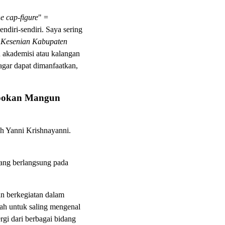
e cap-figure
" =
diri-sendiri. Saya sering
Kesenian Kabupaten
 akademisi atau kalangan
agar dapat dimanfaatkan,
depokan Mangun
eh Yanni Krishnayanni.
yang berlangsung pada
dan berkegiatan dalam
lah untuk saling mengenal
gi dari berbagai bidang