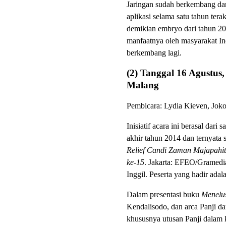
Jaringan sudah berkembang dan
aplikasi selama satu tahun ter
demikian embryo dari tahun 201
manfaatnya oleh masyarakat In
berkembang lagi.
(2) Tanggal 16 Agustus,
Malang
Pembicara: Lydia Kieven, Jok
Inisiatif acara ini berasal dar
akhir tahun 2014 dan ternyata
Relief Candi Zaman Majapahit
ke-15
. Jakarta: EFEO/Gramedia
Inggil. Peserta yang hadir adal
Dalam presentasi buku
Menelus
Kendalisodo, dan arca Panji dar
khususnya utusan Panji dalam 