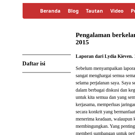
Beranda
Blog
Tautan
Video
P
Pengalaman berkelan
2015
Laporan dari Lydia Kieven. 
Daftar isi
Sebelum menyampaikan laporan
sangat menghargai semua seman
selama perjalanan saya. Saya s
dalam berbagai diskusi dan keg
untuk kita semua dan yang se
kerjasama, memperluas jaringa
secara konkrit yang bermanfaat
menerima keadaan, walaupun 
membingungkan. Yang penting: 
memberi sumbangan untuk perke