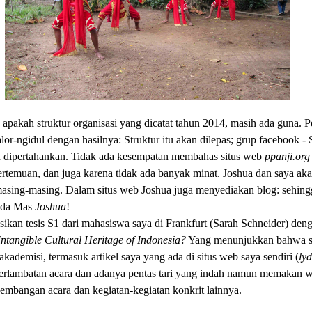
akah struktur organisasi yang dicatat tahun 2014, masih ada guna. P
or-ngidul dengan hasilnya: Struktur itu akan dilepas; grup facebook - S
n dipertahankan. Tidak ada kesempatan membahas situs web
ppanji.org
i pertemuan, dan juga karena tidak ada banyak minat. Joshua dan saya ak
masing-masing. Dalam situs web Joshua juga menyediakan blog: sehing
pada Mas
Joshua
!
ikan tesis S1 dari mahasiswa saya di Frankfurt (Sarah Schneider) den
ntangible Cultural Heritage of Indonesia?
Yang menunjukkan bahwa s
kademisi, termasuk artikel saya yang ada di situs web saya sendiri (
ly
terlambatan acara dan adanya pentas tari yang indah namun memakan w
embangan acara dan kegiatan-kegiatan konkrit lainnya.