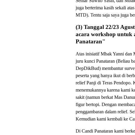
Semar Suwito Yasin, dan Mbak
juga berterima kasih sekali at
MTD). Tentu saja saya juga ber
(3) Tanggal 22/23 Agust
acara workshop untuk a
Panataran"
Atas inisiatif Mbak Yanni da
juru kunci Panataran (Beliau ba
DepDikBud) membantur survei k
peserta yang hanya ikut di be
relief Panji di Teras Pendop
menemukannya karena kami kesas
sakit (namun berkat Mas Danur
figur bertopi. Dengan membaca 
penggambaran dalam relief. Sela
Kemudian kami kembali ke Can
Di Candi Panataran kami berkel