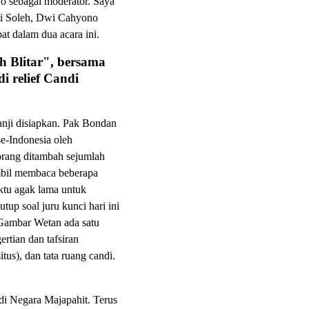
o sebagai moderator. Saya
 (Ki Soleh, Dwi Cahyono
at dalam dua acara ini.
h Blitar", bersama
 relief Candi
nji disiapkan. Pak Bondan
se-Indonesia oleh
orang ditambah sejumlah
ambil membaca beberapa
tu agak lama untuk
up soal juru kunci hari ini
 Gambar Wetan ada satu
rtian dan tafsiran
tus), dan tata ruang candi.
ndi Negara Majapahit. Terus