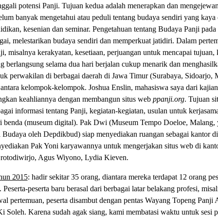
nggali potensi Panji. Tujuan kedua adalah menerapkan dan mengejewa
elum banyak mengetahui atau peduli tentang budaya sendiri yang kaya 
didikan, kesenian dan seminar. Pengetahuan tentang Budaya Panji pada
, melestarikan budaya sendiri dan memperkuat jatidiri. Dalam pertem
ji, misalnya kerakyatan, kesetiaan, perjuangan untuk mencapai tujuan
ng berlangsung selama dua hari berjalan cukup menarik dan menghasilk
k perwakilan di berbagai daerah di Jawa Timur (Surabaya, Sidoarjo, M
antara kelompok-kelompok. Joshua Enslin, mahasiswa saya dari kajian
angkan keahliannya dengan membangun situs web
ppanji.org
. Tujuan si
ai informasi tentang Panji, kegiatan-kegiatan, usulan untuk kerjasama, 
leri benda (museum digital). Pak Dwi (Museum Tempo Doeloe, Malang,
i Budaya oleh Depdikbud) siap menyediakan ruangan sebagai kantor d
nyediakan Pak Yoni karyawannya untuk mengerjakan situs web di kantor
 Brotodiwirjo, Agus Wiyono, Lydia Kieven.
ahun 2015
: hadir sekitar 35 orang, diantara mereka terdapat 12 orang pe
. Peserta-peserta baru berasal dari berbagai latar belakang profesi, mis
awal pertemuan, peserta disambut dengan pentas Wayang Topeng Panji
 Soleh. Karena sudah agak siang, kami membatasi waktu untuk sesi p