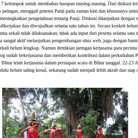
 7 kelompok untuk membahas harapan masing-masing. Dari diskusi teri
s jaringan, menggali potensi Panji pada zaman kini dan khususnya untu
n meningkatkan pengetahuan tentang Panji. Diskusi dilanjutkan dengan e
ikerjakan dan diwujudkan selama satu tahun ini. Secara konkrit belu
ama sekali tidak dilaksanakan; tidak ada input dari peserta selama satu t
ua sangat aktif melanjutkan pengembangan situs web, juga dengan bantu
ekali belum lengkap. Namun demikian jaringan kerjasama para pecinta
 sudah bekerjasama dan memberikan kontribusi dalam perkuliahan Pan
litar telah kerjasama dalam persiapan acara di Blitar tanggal. 22-23 A
ulu belum saling kenal, sekarang sudah menjadi lebih akrab dan siap