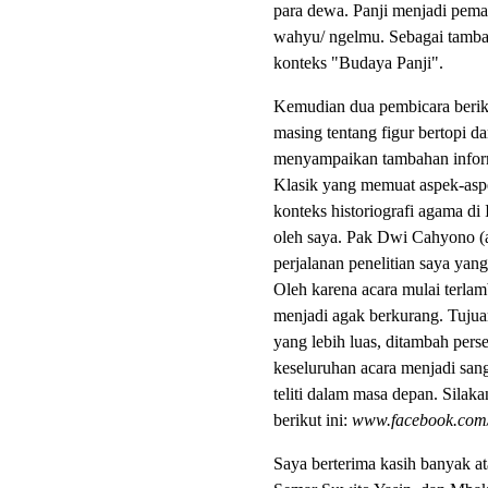
para dewa. Panji menjadi pema
wahyu/ ngelmu. Sebagai tamba
konteks "Budaya Panji".
Kemudian dua pembicara berik
masing tentang figur bertopi 
menyampaikan tambahan informa
Klasik yang memuat aspek-aspe
konteks historiografi agama d
oleh saya. Pak Dwi Cahyono (
perjalanan penelitian saya yan
Oleh karena acara mulai terla
menjadi agak berkurang. Tujua
yang lebih luas, ditambah pers
keseluruhan acara menjadi san
teliti dalam masa depan. Silak
berikut ini:
www.facebook.com
Saya berterima kasih banyak at